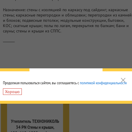
Назначение: стены с изоляцией по каркасу под сайдинг; каркасные
стены; каркасные перегородки и облицовки; перегородки из камней
и блоков; подвесные потолки; модульные конструкции, бытовки,
КОС; скатные крыши; полы по лагам, перекрытия по балкам; бани и
сауны; стены и крыши из СППС.
Продолжая пользоваться сайтом, вы соглашаетесь с
политикой конфиденциальности
Хорошо
Утеплитель ТЕХНОНИКОЛЬ
34 PN Стены и крыши,